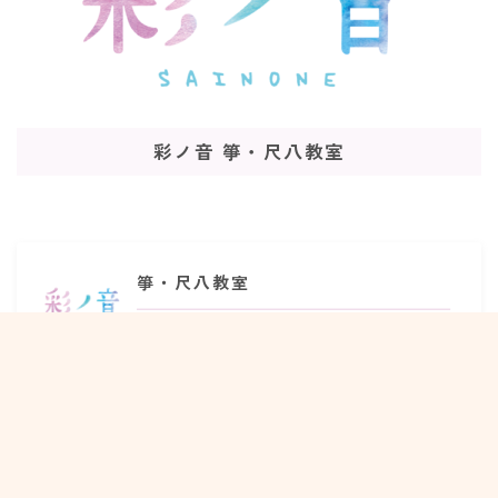
Follow Me
彩ノ音 箏・尺八教室
箏・尺八教室
さいたま市大宮区、JR大宮駅から徒歩9分。和楽器バンド
等で活躍する尺八奏者、神永大輔がプロデュースする箏・
尺八・三味線といった和楽器を楽しむための空間です。
X
Facebook
Instagram