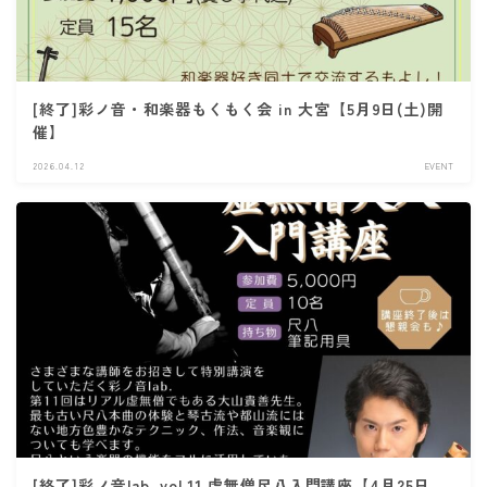
[終了]彩ノ音・和楽器もくもく会 in 大宮【5月9日(土)開
催】
2026.04.12
EVENT
[終了]彩ノ音lab. vol.11​​ 虚無僧尺八入門講座【4月25日