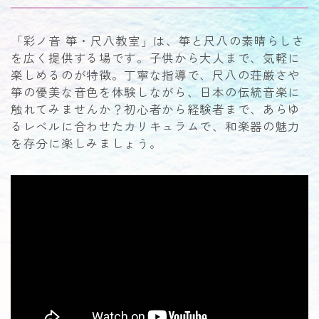
「彩ノ音 箏・尺八教室」は、箏と尺八の素晴らしさ
を広く提供する場です。子供から大人まで、気軽に
楽しめるのが特徴。丁寧な指導で、尺八の荘厳さや
箏の優美な音色を体験しながら、日本の伝統音楽に
触れてみませんか？初心者から経験者まで、あらゆ
るレベルに合わせたカリキュラムで、和楽器の魅力
を存分に楽しみましょう。