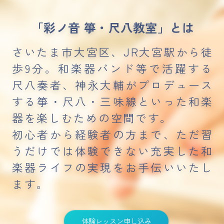
講師紹介
「彩ノ音 箏・尺八教室」とは
彩ノ音サロン
さいたま市大宮区、JR大宮駅から徒
歩9分。
和楽器バンド等で活躍する
レンタルスペース
尺八奏者、神永大輔がプロデュース
する
箏・尺八・三味線といった和楽
出張演奏
器を楽しむための空間です。
お知らせ・イベント
初心者から経験者の方まで、ただ習
うだけでは体験できない
充実した和
体験レッスン
楽器ライフの実現をお手伝いいたし
ます。
体験レッスン申し込み