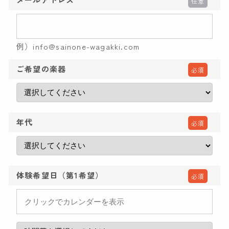
任意
講師紹介
彩ノ音サロン
例）info@sainone-wagakki.com
ご希望の楽器
必須
レンタルスペース
出張演奏
年代
必須
お知らせ・イベント
体験レッスン
体験希望日（第1希望）
必須