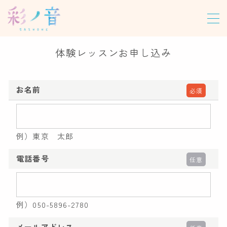
MENU
体験レッスンお申し込み
ホーム
お名前
必須
教室について
レッスン
例）東京 太郎
パーソナルレッスン
電話番号
任意
グループレッスン
オンラインレッスン
尺八合奏レッスン
例）050-5896-2780
龍笛レッスン
メールアドレス